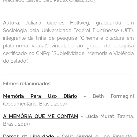
Machado Galvão. São Paulo: Graad, 2013
Autora
: Juliana Queires Hollweg, graduanda em
Sociologia pela Universidade Federal Fluminense (UFF),
integrante da linha de pesquisa "Cinema e ditadura em
plataforma virtual", vinculado ao grupo de pesquisa
certificado no CNPq: "Subjetividade, Memória e Violência
do Estado".
Filmes relacionados
Memória Para Uso Diário
- Beth Formagini
(Documentário, Brasil, 2007)
A MEMÓRIA QUE ME CONTAM
- Lúcia Murat
(Drama.
Brasil, 2013)
Damas da Liberdade
- Célia Gurgel e Joe Pimentel