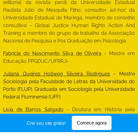
editorial da revista perdi da Universidade Estadual
Paulista Júlio de Mesquita Filho, consultor ad-hoc da
Universidade Estadual de Maringá, membro de conselho
consultivo - Global Justice Human Rights Action And
Training e membro do grupo de trabalho da Associação
Nacional de Pesquisa e Pós Graduação em Psicologia.
Fabrícia do Nascimento Silva de Oliveira
- Mestre em
Educação PPGDUC/UFRRJ)-
Juliana Queires Hollweg Silveira Rodrigues
- Mestre
Sociologia pela Faculdade de Letras da Universidade do
Porto (FLUP). Graduada em Sociologia pela Universidade
Federal Fluminense (UFF).
Lívia de Barros Salgado
- Doutora em História pela
Universidade Federal Rural do Rio de Janeiro (2020) e
Comece agora
Crie seu site grátis!
Mestre em Ciências Sociais pela mesma instituição (2015).
Possui graduação em História (UFRRJ, 2012). Tem