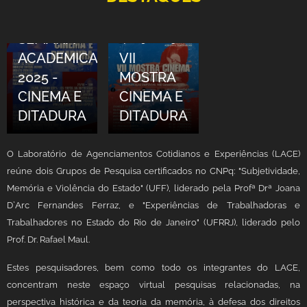
LAB LACE
NA
SEMANA
17/09/2025
ACADEMICA
VII
2025 -
MOSTRA
CINEMA E
CINEMA E
DITADURA
DITADURA
O Laboratório de Agenciamentos Cotidianos e Experiências (LACE)
reúne dois Grupos de Pesquisa certificados no CNPq: "Subjetividade,
Memória e Violência do Estado" (UFF), liderado pela Profª Drª Joana
D`Arc Fernandes Ferraz, e "Experiências de Trabalhadoras e
Trabalhadores no Estado do Rio de Janeiro" (UFRRJ), liderado pelo
Prof. Dr. Rafael Maul.
Estes pesquisadores, bem como todo os integrantes do LACE,
concentram neste espaço virtual pesquisas relacionadas, na
perspectiva histórica e da teoria da memória, à defesa dos direitos