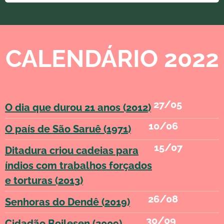
CALENDÁRIO 2022
27/05
O dia que durou 21 anos (2012)
10/06
O país de São Saruê (1971)
15/07
Ditadura criou cadeias para
índios com trabalhos forçados
e torturas (2013)
26/08
Senhoras do Dendê (2019)
30/09
Cidadão Boilesen (2009)