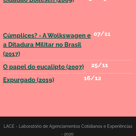
07/11
Cúmplices? - A Wolkswagen e
a Ditadura Militar no Brasil
(2017)
25/11
O papel do eucalipto (2007)
16/12
Expurgado (2019)
LACE - Laboratório de Agenciamentos Cotidianos e Experiências
- 2020